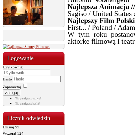
Najlepsza Animacja /
Sagiso / United States
Najlepszy Film Polski
First... / Poland / Ada
W tym roku postano
aktorkę filmową i teat
Logowanie
Użytkownik
Hasło
Zapamiętaj
Zaloguj
Nie pamiętasz nazwy?
Nie pamiętasz hasła?
Licznik odwiedzin
Dzisiaj
55
Wczoraj
124