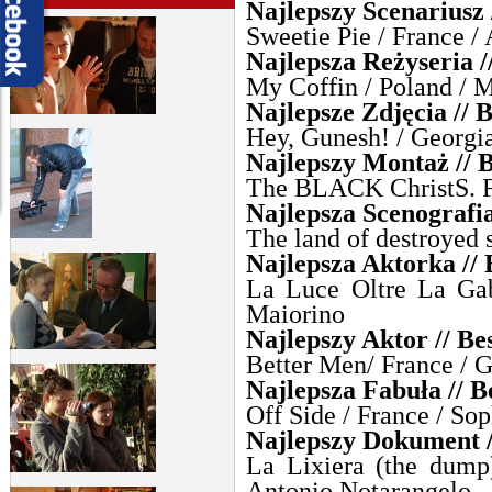
Najlepszy Scenariusz /
Sweetie Pie / France 
Najlepsza Reżyseria /
My Coffin / Poland / 
Najlepsze Zdjęcia //
Hey, Gunesh! / Georgi
Najlepszy Montaż // B
The BLACK ChristS. F
Najlepsza Scenografia
The land of destroyed s
Najlepsza Aktorka // 
La Luce Oltre La Gabb
Maiorino
Najlepszy Aktor // Be
Better Men/ France / G
Najlepsza Fabuła // B
Off Side / France / So
Najlepszy Dokument 
La Lixiera (the dump) 
Antonio Notarangelo