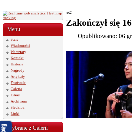
Zakończył się 1
Menu
Opublikowano: 06 gr
Start
Wiadomości
Warsztaty
Kontakt
Historia
Nagrody
Artykuły
Festiwale
Galeria
Filmy
Archiwum
Siedziba
Linki
Wybrane z Galerii