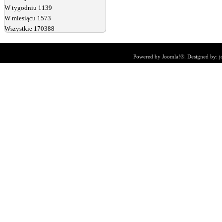
W tygodniu
1139
W miesiącu
1573
Wszystkie
170388
Powered by
Joomla!®
. Designed by:
j