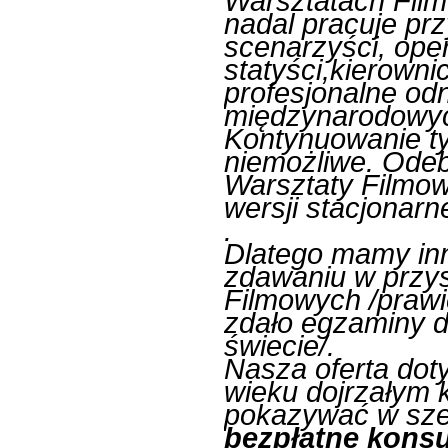
Warsztatach Fil
nadal pracuje pr
scenarzyści, oper
statyści,kierownic
profesjonalne od
międzynarodowy
Kontynuowanie ty
niemożliwe. Odeb
Warsztaty Filmow
wersji stacjonarne
.
Dlatego mamy inn
zdawaniu w przy
Filmowych /praw
zdało egzaminy d
świecie/.
Nasza oferta dot
wieku dojrzałym kt
pokazywać w sze
bezpłatne konsu