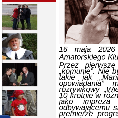
16 maja 2026 
Amatorskiego Kl
Przez pierwsze
„komunie”. Nie b
takie jak „Mani
opowiadania” 
rozrywkowy „Wie
10 krotnie w róż
jako impreza 
odbywającemu si
premierze progr