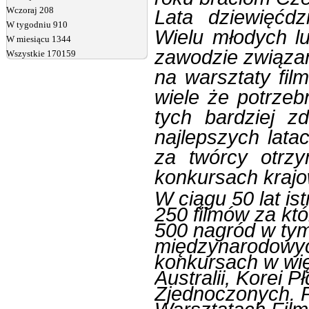
Wczoraj
208
Lata dziewięćdz
W tygodniu
910
Wielu młodych lu
W miesiącu
1344
zawodzie związan
Wszystkie
170159
na warsztaty fi
wiele że potrze
tych bardziej z
najlepszych lata
za twórcy otrz
konkursach kraj
W ciągu 50 lat i
250 filmów za kt
500 nagród w ty
międzynarodowych
konkursach w wię
Australii, Korei P
Zjednoczonych. P