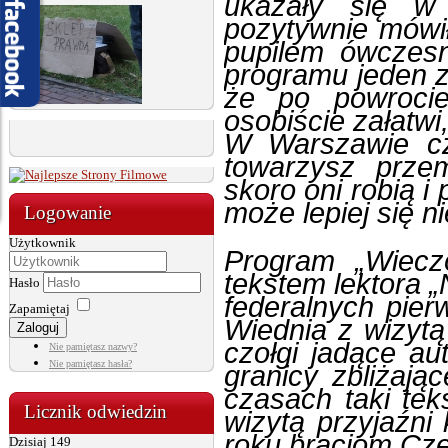
ukazały się w
pozytywnie mówi
pupilem ówczesn
programu jeden 
że po powroci
osobiście załatwi
W Warszawie cz
towarzysz prze
skoro oni robią i 
może lepiej się n
Logowanie
Użytkownik
Program „Wiecz
tekstem lektora 
Hasło
federalnych pie
Zapamiętaj
Wiednia z wizytą
Zaloguj
czołgi jadące aut
Nie pamiętasz nazwy?
Nie pamiętasz hasła?
granicy zbliżaj
czasach taki tek
Licznik odwiedzin
wizytą przyjaźni
roku braciom Cz
Dzisiaj
149