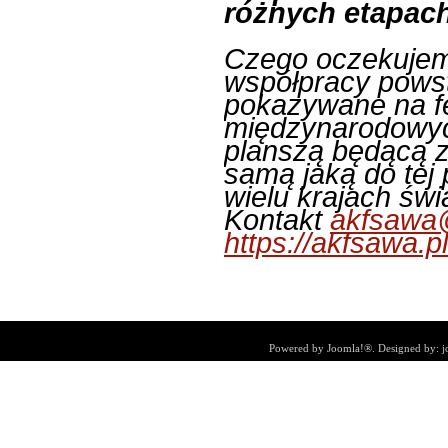
różnych etapac
Czego oczekujemy
współpracy powst
pokazywane na fe
międzynarodowych
planszą będącą 
samą jaką do tej
wielu krajach świ
Kontakt
akfsawa@
https://akfsawa.pl
Powered by
Joomla!®
. Designed by:
j