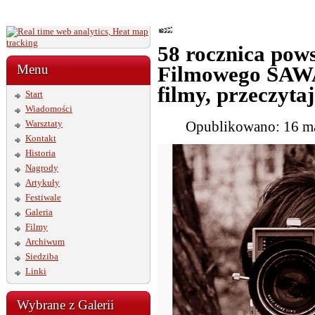
58 rocznica pow
Menu
Filmowego SAWA.
filmy, przeczytaj
Start
Wiadomości
Warsztaty
Opublikowano: 16 m
Kontakt
Historia
Nagrody
Artykuły
Festiwale
Galeria
Filmy
Archiwum
Siedziba
Linki
Wybrane z Galerii