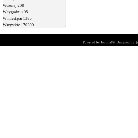
Wczoraj
208
W tygodniu
951
W miesiącu
1385
Wszystkie
170200
Powered by
Joomla!®
. Designed by:
j