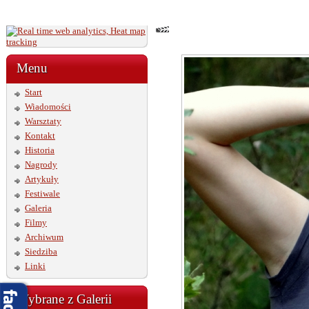
Menu
Start
Wiadomości
Warsztaty
Kontakt
Historia
Nagrody
Artykuły
Festiwale
Galeria
Filmy
Archiwum
Siedziba
Linki
Wybrane z Galerii