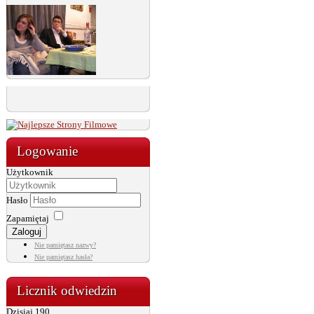
Logowanie
Użytkownik
Hasło
Zapamiętaj
Zaloguj
Nie pamiętasz nazwy?
Nie pamiętasz hasła?
Licznik odwiedzin
Dzisiaj
190