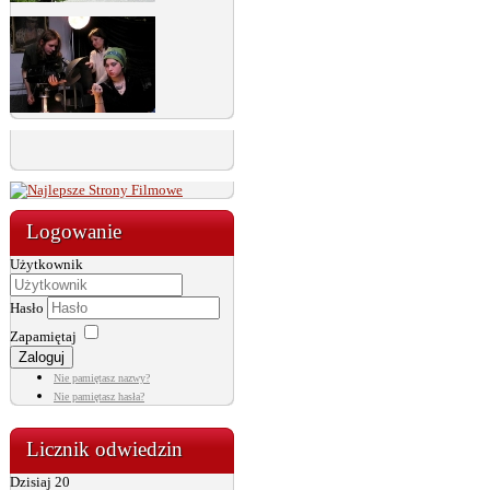
Logowanie
Użytkownik
Hasło
Zapamiętaj
Zaloguj
Nie pamiętasz nazwy?
Nie pamiętasz hasła?
Licznik odwiedzin
Dzisiaj
20