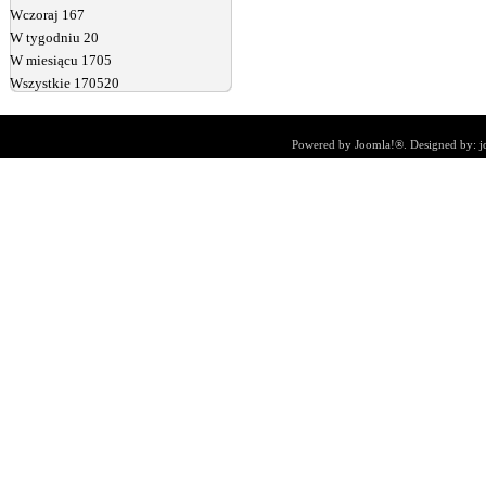
Wczoraj
167
W tygodniu
20
W miesiącu
1705
Wszystkie
170520
Powered by
Joomla!®
. Designed by:
j