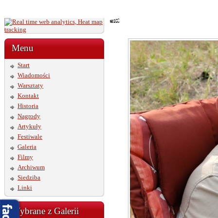
Menu
Start
Wiadomości
Warsztaty
Kontakt
Historia
Nagrody
Artykuły
Festiwale
Galeria
Filmy
Archiwum
Siedziba
Linki
Wybrane z Galerii