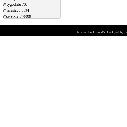
W tygodniu
760
W miesiącu
1194
Wszystkie
170009
Powered by
Joomla!®
. Designed by:
j