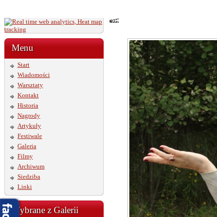
Menu
Start
Wiadomości
Warsztaty
Kontakt
Historia
Nagrody
Artykuły
Festiwale
Galeria
Filmy
Archiwum
Siedziba
Linki
Wybrane z Galerii