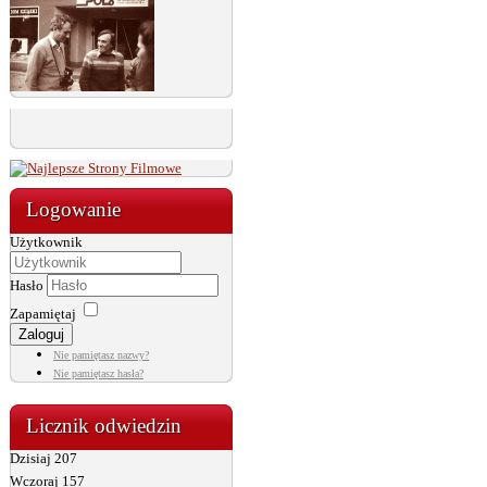
Logowanie
Użytkownik
Hasło
Zapamiętaj
Zaloguj
Nie pamiętasz nazwy?
Nie pamiętasz hasła?
Licznik odwiedzin
Dzisiaj
207
Wczoraj
157