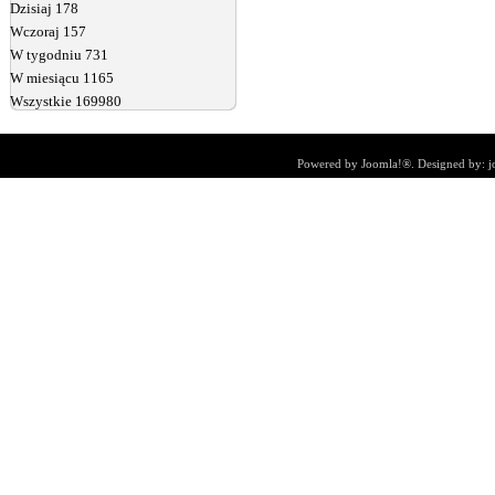
Dzisiaj
178
Wczoraj
157
W tygodniu
731
W miesiącu
1165
Wszystkie
169980
Powered by
Joomla!®
. Designed by:
j