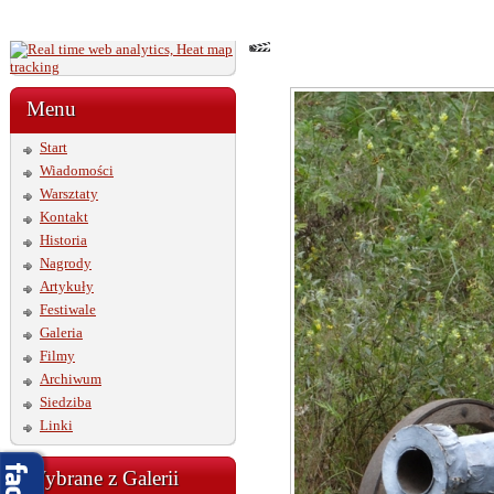
Menu
Start
Wiadomości
Warsztaty
Kontakt
Historia
Nagrody
Artykuły
Festiwale
Galeria
Filmy
Archiwum
Siedziba
Linki
Wybrane z Galerii