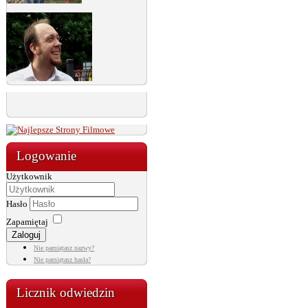
Logowanie
Użytkownik
Hasło
Zapamiętaj
Zaloguj
Nie pamiętasz nazwy?
Nie pamiętasz hasła?
Licznik odwiedzin