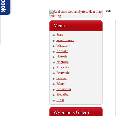
Menu
Start
Wiadomości
Warsztaty
Kontakt
Historia
Nagrody
Artykuły
Festiwale
Galeria
Filmy
Archiwum
Siedziba
Linki
Wybrane z Galerii