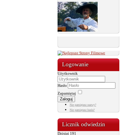
Logowanie
Użytkownik
Hasło
Zapamiętaj
Zaloguj
Nie pamiętasz nazwy?
Nie pamiętasz hasła?
Licznik odwiedzin
Dzisiaj
191