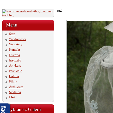
Menu
Start
Wiadomości
Warsztaty
Kontakt
Historia
Nagrody
Artykuły
Festiwale
Galeria
Filmy
Archiwum
Siedziba
Linki
Wybrane z Galerii