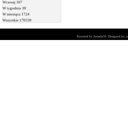
Wczoraj
167
W tygodniu
39
W miesiącu
1724
Wszystkie
170539
Powered by
Joomla!®
. Designed by:
j