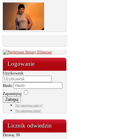
Logowanie
Użytkownik
Hasło
Zapamiętaj
Zaloguj
Nie pamiętasz nazwy?
Nie pamiętasz hasła?
Licznik odwiedzin
Dzisiaj
39