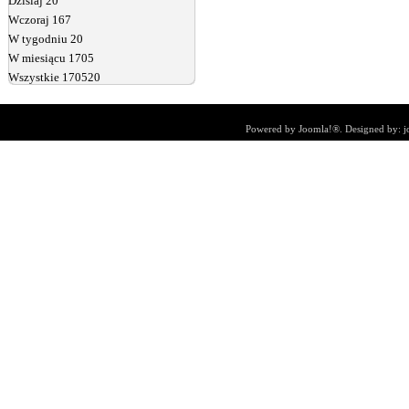
Dzisiaj
20
Wczoraj
167
W tygodniu
20
W miesiącu
1705
Wszystkie
170520
Powered by
Joomla!®
. Designed by:
j