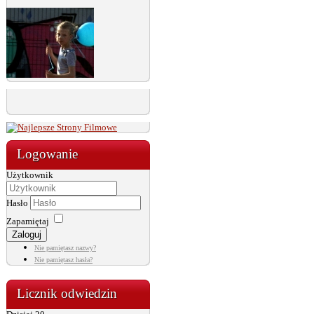
Logowanie
Użytkownik
Hasło
Zapamiętaj
Zaloguj
Nie pamiętasz nazwy?
Nie pamiętasz hasła?
Licznik odwiedzin