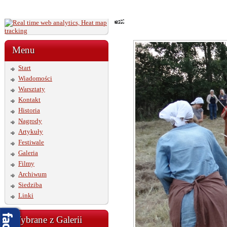
Menu
Start
Wiadomości
Warsztaty
Kontakt
Historia
Nagrody
Artykuły
Festiwale
Galeria
Filmy
Archiwum
Siedziba
Linki
Wybrane z Galerii